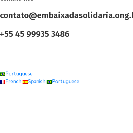
contato@embaixadasolidaria.ong.
+55 45 99935 3486
Portuguese
French
Spanish
Portuguese